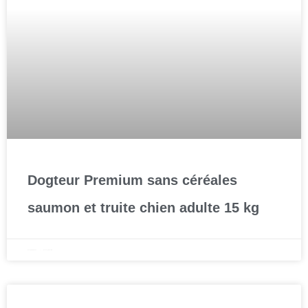
Dogteur Premium sans céréales
saumon et truite chien adulte 15 kg
22 septembre 2025
Aucun commentaire