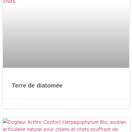
Terre de diatomée
10 février 2025
Aucun commentaire