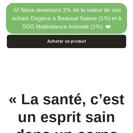
🐶 Nous reversons 2% de la valeur de vos
achats Dogteur à Beauval Nature (1%) et à
SOS Maltraitance Animale (1%). ❤️
Acheter ce produit
« La santé, c’est
un esprit sain