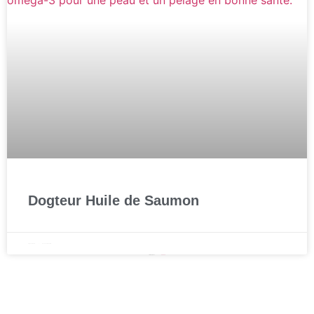
Dogteur Huile de Saumon
23 janvier 2025
Aucun commentaire
« Précédent
Suivant »