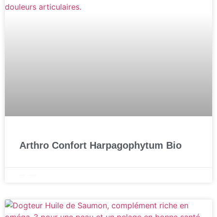
Arthro Confort Harpagophytum Bio
23 janvier 2025
Aucun commentaire